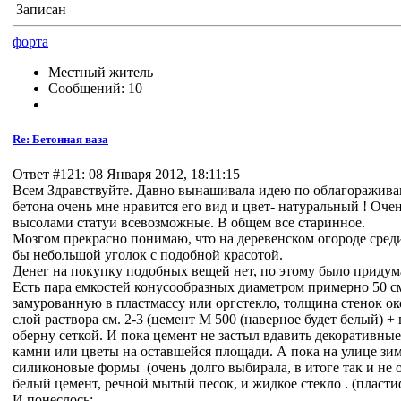
Записан
форта
Местный житель
Сообщений: 10
Re: Бетонная ваза
Ответ #121: 08 Января 2012, 18:11:15
Всем Здравствуйте. Давно вынашивала идею по облагораживани
бетона очень мне нравится его вид и цвет- натуральный ! Оч
высолами статуи всевозможные. В общем все старинное.
Мозгом прекрасно понимаю, что на деревенском огороде среди 
бы небольшой уголок с подобной красотой.
Денег на покупку подобных вещей нет, по этому было придуман
Есть пара емкостей конусообразных диаметром примерно 50 см
замурованную в пластмассу или оргстекло, толщина стенок око
слой раствора см. 2-3 (цемент М 500 (наверное будет белый) +
оберну сеткой. И пока цемент не застыл вдавить декоративные
камни или цветы на оставшейся площади. А пока на улице зим
силиконовые формы (очень долго выбирала, в итоге так и не о
белый цемент, речной мытый песок, и жидкое стекло . (пластиф
И понеслось: