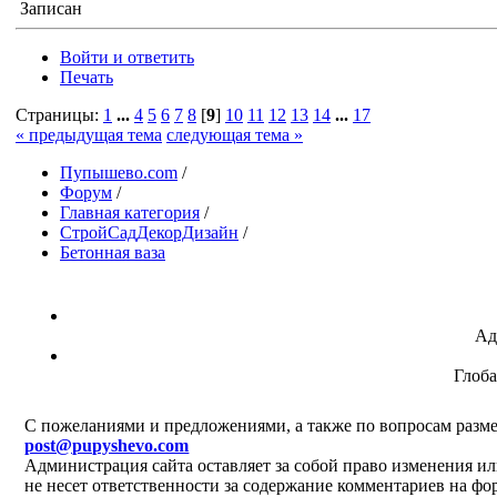
Записан
Войти и ответить
Печать
Страницы:
1
...
4
5
6
7
8
[
9
]
10
11
12
13
14
...
17
« предыдущая тема
следующая тема »
Пупышево.com
/
Форум
/
Главная категория
/
СтройСадДекорДизайн
/
Бетонная ваза
Ад
Глоб
C пожеланиями и предложениями, а также по вопросам разме
post@pupyshevo.com
Администрация сайта оставляет за собой право изменения ил
не несет ответственности за содержание комментариев на фо