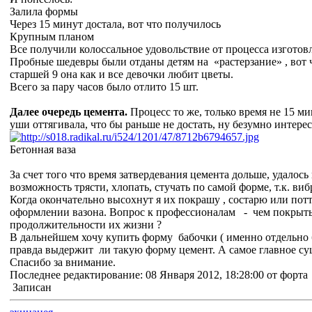
Залила формы
Через 15 минут достала, вот что получилось
Крупным планом
Все получили колоссальное удовольствие от процесса изготовл
Пробные шедевры были отданы детям на «растерзание» , вот ч
старшей 9 она как и все девочки любит цветы.
Всего за пару часов было отлито 15 шт.
Далее очередь цемента.
Процесс то же, только время не 15 ми
уши оттягивала, что бы раньше не достать, ну безумно интересн
Бетонная ваза
За счет того что время затвердевания цемента дольше, удалось
возможность трясти, хлопать, стучать по самой форме, т.к. виб
Когда окончательно высохнут я их покрашу , состарю или потт
оформлении вазона. Вопрос к профессионалам - чем покрыть 
продолжительности их жизни ?
В дальнейшем хочу купить форму бабочки ( именно отдельно б
правда выдержит ли такую форму цемент. А самое главное суще
Спасибо за внимание.
Последнее редактирование: 08 Января 2012, 18:28:00 от форта
Записан