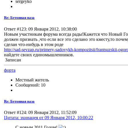
sergeyko
Re: Бетонная ваза
Ответ #123: 09 Января 2012, 10:38:00
Новым участникам форума всегда рады!Кажется что Новый Го
должен признать ,что если все это сделано это кместу,то поче
сделан что-нибудь в этом роде
http://sad-sevzap.ru/primery-sadovykh-kompozitsii/frantsuzskii-ogor
найдете своих единомышленников.
Записан
форта
Местный житель
Сообщений: 10
Re: Бетонная ваза
Ответ #124: 09 Января 2012, 11:52:09
Цитата: эхинацея от 09 Января 2012, 10:00:22
С новым 2011 Годом!