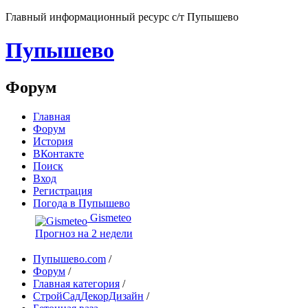
Главный информационный ресурс с/т Пупышево
Пупышево
Форум
Главная
Форум
История
ВКонтакте
Поиск
Вход
Регистрация
Погода в Пупышево
Gismeteo
Прогноз на 2 недели
Пупышево.com
/
Форум
/
Главная категория
/
СтройСадДекорДизайн
/