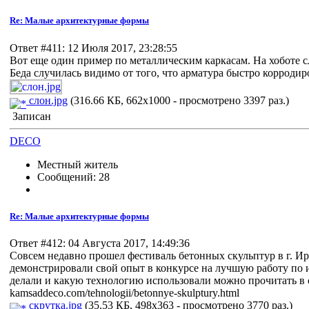
Re: Малые архитектурные формы
Ответ #411: 12 Июля 2017, 23:28:55
Вот еще один пример по металлическим каркасам. На хоботе с
Беда случилась видимо от того, что арматура быстро коррод
слон.jpg
(316.66 КБ, 662x1000 - просмотрено 3397 раз.)
Записан
DECO
Местный житель
Сообщений: 28
Re: Малые архитектурные формы
Ответ #412: 04 Августа 2017, 14:49:36
Совсем недавно прошел фестиваль бетонных скульптур в г. Ир
демонстрировали свой опыт в конкурсе на лучшую работу по 
делали и какую технологию использовали можно прочитать в 
kamsaddeco.com/tehnologii/betonnye-skulptury.html
скрутка.jpg
(35.53 КБ, 498x363 - просмотрено 3770 раз.)