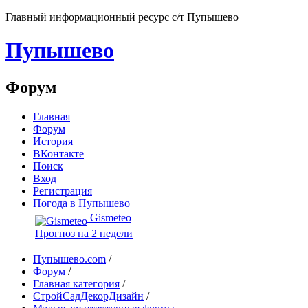
Главный информационный ресурс с/т Пупышево
Пупышево
Форум
Главная
Форум
История
ВКонтакте
Поиск
Вход
Регистрация
Погода в Пупышево
Gismeteo
Прогноз на 2 недели
Пупышево.com
/
Форум
/
Главная категория
/
СтройСадДекорДизайн
/