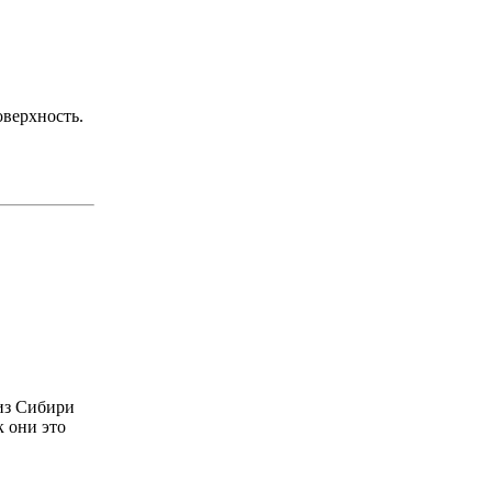
оверхность.
 из Сибири
 они это