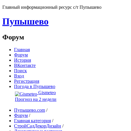
Главный информационный ресурс с/т Пупышево
Пупышево
Форум
Главная
Форум
История
ВКонтакте
Поиск
Вход
Регистрация
Погода в Пупышево
Gismeteo
Прогноз на 2 недели
Пупышево.com
/
Форум
/
Главная категория
/
СтройСадДекорДизайн
/