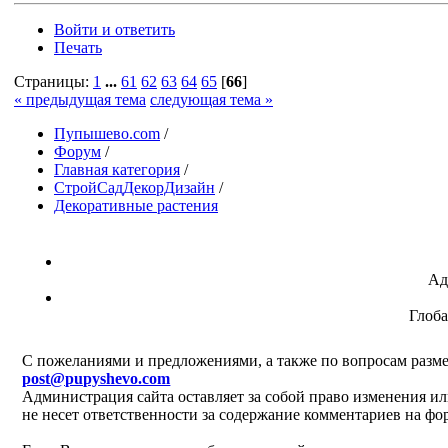
Войти и ответить
Печать
Страницы:
1
...
61
62
63
64
65
[
66
]
« предыдущая тема
следующая тема »
Пупышево.com
/
Форум
/
Главная категория
/
СтройСадДекорДизайн
/
Декоративные растения
Ад
Глоб
C пожеланиями и предложениями, а также по вопросам разме
post@pupyshevo.com
Администрация сайта оставляет за собой право изменения ил
не несет ответственности за содержание комментариев на фо