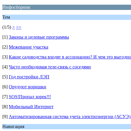
Инфосборник
Тем
(1/5)
>
>>
[1]
Законы и целевые программы
[2]
Межевание участка
[3]
Какие садоводства входят в ассоциацию? И чем это выгодн
[4]
Часто необходимая теле-связь с соседями
[5]
Год постройки ЛЭП
[6]
Орудуют воришки
[7]
SOS!Пропал хорек!!!
[8]
Мобильный Интернет
[9]
Автоматизированная система учета электроэнергии (АСУЭ) 
Навигация