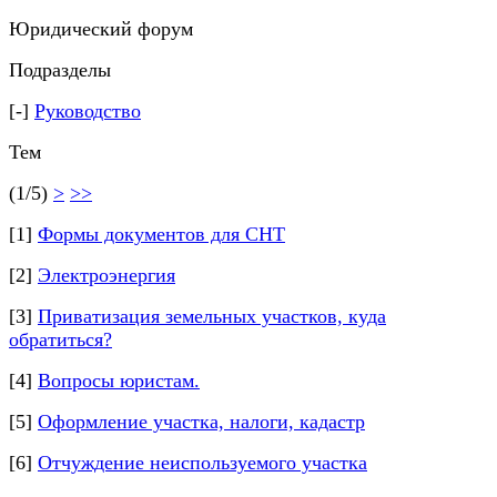
Юридический форум
Подразделы
[-]
Руководство
Тем
(1/5)
>
>>
[1]
Формы документов для СНТ
[2]
Электроэнергия
[3]
Приватизация земельных участков, куда
обратиться?
[4]
Вопросы юристам.
[5]
Оформление участка, налоги, кадастр
[6]
Отчуждение неиспользуемого участка