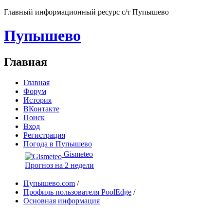
Главный информационный ресурс с/т Пупышево
Пупышево
Главная
Главная
Форум
История
ВКонтакте
Поиск
Вход
Регистрация
Погода в Пупышево
Gismeteo
Прогноз на 2 недели
Пупышево.com
/
Профиль пользователя PoolEdge
/
Основная информация