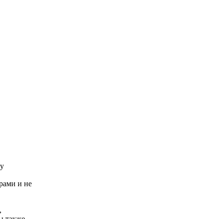
су
рами и не
,
ы также