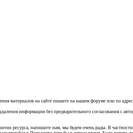
ения материалов на сайте пишите на нашем форуме или по адре
удаления информации без предварительного согласования с авто
витии ресурса, напишите нам, мы будем очень рады. В частности
находящийся в Пупышево хотя бы в летнее время. Если хотите, в