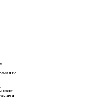
су
рами и не
,
ы также
частие и