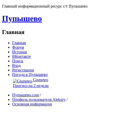
Главный информационный ресурс с/т Пупышево
Пупышево
Главная
Главная
Форум
История
ВКонтакте
Поиск
Вход
Регистрация
Погода в Пупышево
Gismeteo
Прогноз на 2 недели
Пупышево.com
/
Профиль пользователя Aleksey
/
Основная информация