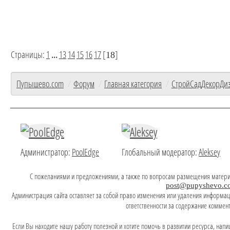
Страницы:
1
...
13
14
15
16
17
[
]
18
Пупышево.com
/
Форум
/
Главная категория
/
СтройСадДекорДи
Администратор:
PoolEdge
Глобальный модератор:
Aleksey
C пожеланиями и предложениями, а также по вопросам размещения матери
post@pupyshevo.c
Администрация сайта оставляет за собой право изменения или удаления информаци
ответственности за содержание коммен
Если Вы находите нашу работу полезной и хотите помочь в развитии ресурса, напи