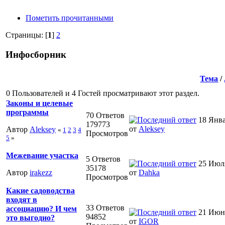
Пометить прочитанными
Страницы: [
1
]
2
Инфосборник
Тема
/
0 Пользователей и 4 Гостей просматривают этот раздел.
Законы и целевые
программы
70 Ответов
18 Янва
179773
от
Aleksey
Автор
Aleksey
«
1
2
3
4
Просмотров
5
»
Межевание участка
5 Ответов
25 Июля
35178
Автор
irakezz
от
Dahka
Просмотров
Какие садоводства
входят в
33 Ответов
ассоциацию? И чем
21 Июня
94852
это выгодно?
от
IGOR