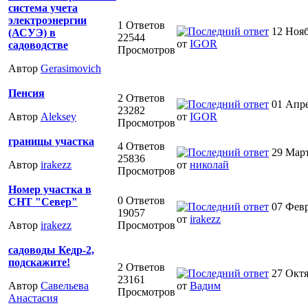
система учета
электроэнергии
1 Ответов
12 Нояб
(АСУЭ) в
22544
от
IGOR
садоводстве
Просмотров
Автор
Gerasimovich
Пенсия
2 Ответов
01 Апре
23282
Автор
Aleksey
от
IGOR
Просмотров
границы участка
4 Ответов
29 Март
25836
Автор
irakezz
от
николай
Просмотров
Номер участка в
0 Ответов
СНТ "Север"
07 Февр
19057
от
irakezz
Автор
irakezz
Просмотров
садоводы Кедр-2,
подскажите!
2 Ответов
27 Октя
23161
Автор
Савельева
от
Вадим
Просмотров
Анастасия