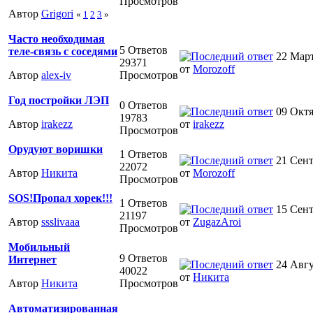
Просмотров
Автор
Grigori
«
1
2
3
»
Часто необходимая
5 Ответов
теле-связь с соседями
22 Март
29371
от
Morozoff
Автор
alex-iv
Просмотров
Год постройки ЛЭП
0 Ответов
09 Октя
19783
Автор
irakezz
от
irakezz
Просмотров
Орудуют воришки
1 Ответов
21 Сент
22072
Автор
Никита
от
Morozoff
Просмотров
SOS!Пропал хорек!!!
1 Ответов
15 Сент
21197
Автор
ssslivaaa
от
ZugazAroi
Просмотров
Мобильный
9 Ответов
Интернет
24 Авгу
40022
от
Никита
Автор
Никита
Просмотров
Автоматизированная