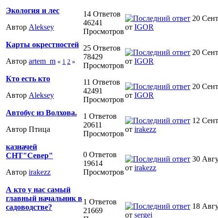
Экология и лес
14 Ответов
20 Сент
46241
Автор
Aleksey
от
IGOR
Просмотров
Карты окрестностей
25 Ответов
20 Сент
78429
Автор
artem_m
от
IGOR
«
1
2
»
Просмотров
Кто есть кто
11 Ответов
20 Сент
42491
Автор
Aleksey
от
IGOR
Просмотров
Автобус из Волхова.
1 Ответов
12 Сент
20611
Автор Птица
от
irakezz
Просмотров
казначей
0 Ответов
СНТ"Север"
30 Авгу
19614
от
irakezz
Автор
irakezz
Просмотров
А кто у нас самый
главный начальник в
1 Ответов
18 Авгу
садоводстве?
21669
от
sergei