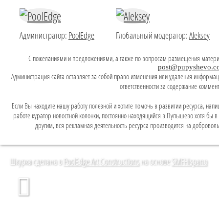
Администратор:
PoolEdge
Глобальный модератор:
Aleksey
C пожеланиями и предложениями, а также по вопросам размещения матери
post@pupyshevo.c
Администрация сайта оставляет за собой право изменения или удаления информаци
ответственности за содержание коммен
Если Вы находите нашу работу полезной и хотите помочь в развитии ресурса, напи
работе куратор новостной колонки, постоянно находящийся в Пупышево хотя бы в л
другим, вся рекламная деятельность ресурса производится на доброволь
Шкурка сделана в
PoolEdge Art Constructions
на основе
SMFHispano