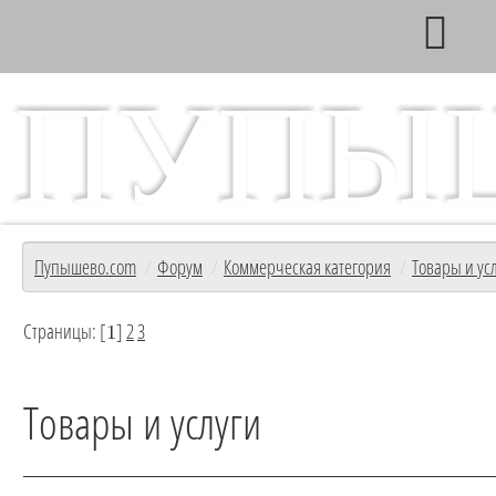
ПУПЫ
Главный информационный ресурс с/т Пупышево
Форум
Пупышево.com
/
Форум
/
Коммерческая категория
/
Товары и ус
Страницы: [
]
2
3
1
Товары и услуги