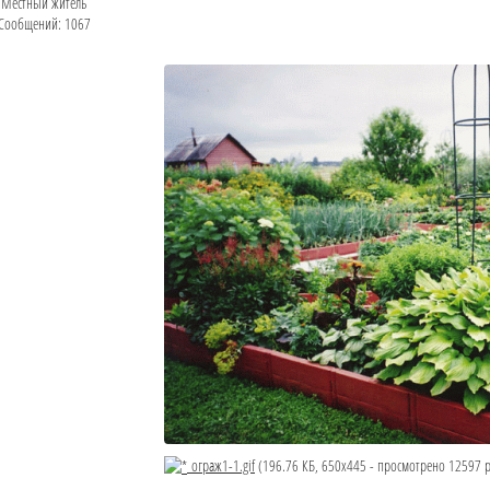
Местный житель
Сообщений: 1067
ограж1-1.gif
(196.76 КБ, 650x445 - просмотрено 12597 р