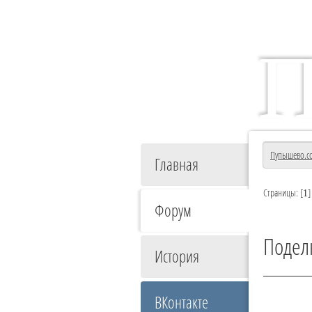
Главный ин
Форум
Пупышево.c
Главная
Страницы: [
1
Форум
Поделк
История
ВКонтакте