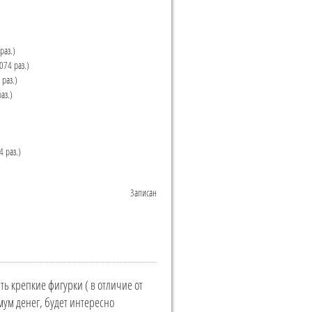
раз.)
074 раз.)
раз.)
аз.)
 раз.)
Записан
ить крепкие фигурки ( в отличие от
мум денег, будет интересно