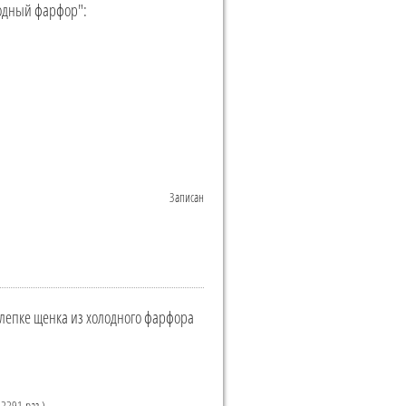
одный фарфор":
Записан
о лепке щенка из холодного фарфора
 2291 раз.)