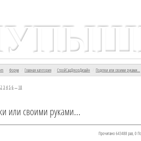
ПУПЫШ
формационный ресурс с/т Пупышево
om
/
Форум
/
Главная категория
/
СтройСадДекорДизайн
/
Поделки или своими руками...
]
2
3
4
5
6
...
18
и или своими руками...
Прочитано 643488 раз, 0 Пол