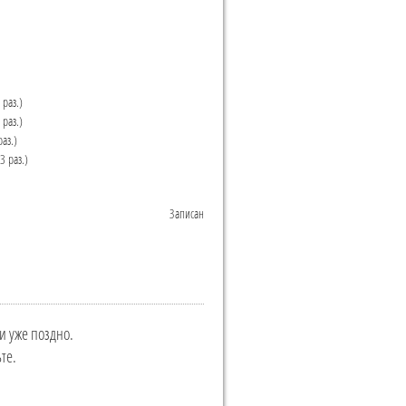
раз.)
раз.)
аз.)
3 раз.)
Записан
и уже поздно.
те.