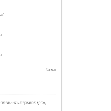
аз.)
.)
.)
Записан
троительных материалов: досок,