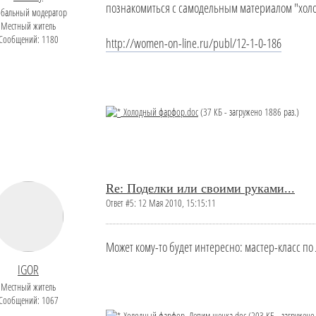
познакомиться с самодельным материалом "хол
обальный модератор
Местный житель
Сообщений: 1180
http://women-on-line.ru/publ/12-1-0-186
Холодный фарфор.doc
(37 КБ - загружено 1886 раз.)
Re: Поделки или своими руками...
Ответ #5: 12 Мая 2010, 15:15:11
Может кому-то будет интересно: мастер-класс п
IGOR
Местный житель
Сообщений: 1067
Холодный фарфор. Лепим щенка.doc
(203 КБ - загружено