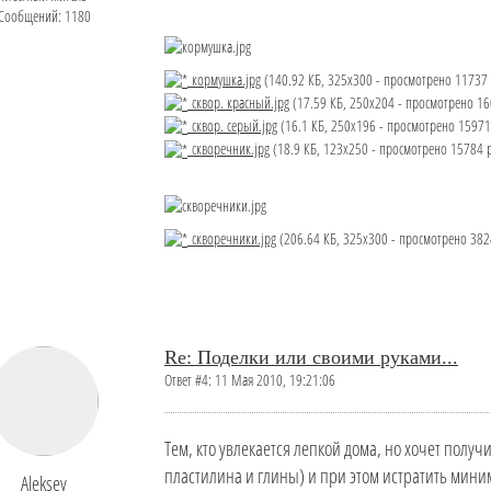
Сообщений: 1180
кормушка.jpg
(140.92 КБ, 325x300 - просмотрено 11737 
сквор. красный.jpg
(17.59 КБ, 250x204 - просмотрено 16
сквор. серый.jpg
(16.1 КБ, 250x196 - просмотрено 15971 
скворечник.jpg
(18.9 КБ, 123x250 - просмотрено 15784 р
скворечники.jpg
(206.64 КБ, 325x300 - просмотрено 3824
Re: Поделки или своими руками...
Ответ #4: 11 Мая 2010, 19:21:06
Тем, кто увлекается лепкой дома, но хочет получ
пластилина и глины) и при этом истратить мини
Aleksey