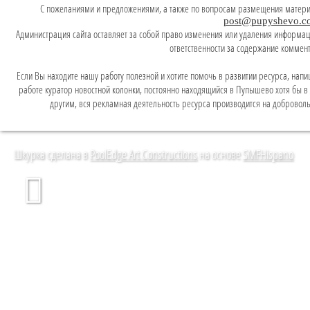
C пожеланиями и предложениями, а также по вопросам размещения матери
post@pupyshevo.c
Администрация сайта оставляет за собой право изменения или удаления информаци
ответственности за содержание коммен
Если Вы находите нашу работу полезной и хотите помочь в развитии ресурса, напи
работе куратор новостной колонки, постоянно находящийся в Пупышево хотя бы в л
другим, вся рекламная деятельность ресурса производится на доброволь
Шкурка сделана в
PoolEdge Art Constructions
на основе
SMFHispano