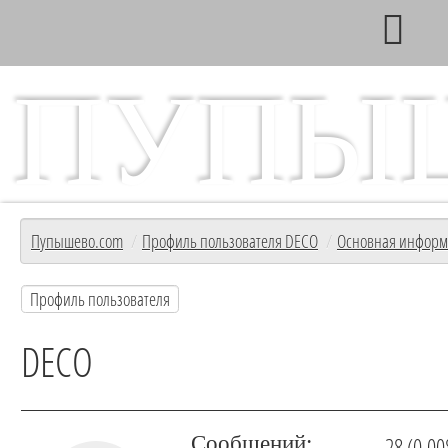
ПУПЫ
Главный информационный ресурс с/т Пупышево
Главная
Пупышево.com
/
Профиль пользователя DECO
/
Основная инфор
Профиль пользователя
DECO
Сообщений:
28 (0.00