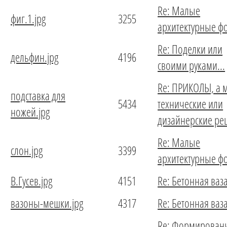
Re: Малые
фиг.1.jpg
3255
архитектурные 
Re: Поделки или
дельфин.jpg
4196
своими руками...
Re: ПРИКОЛЫ, а м
подставка для
5434
технические или
ножей.jpg
дизайнерские ре
Re: Малые
слон.jpg
3399
архитектурные 
В.Гусев.jpg
4151
Re: Бетонная ваз
вазоны-мешки.jpg
4317
Re: Бетонная ваз
Re: Формирован