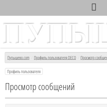
ПУПЫ
Главный информационный ресурс с/т Пупышево
Главная
Пупышево.com
/
Профиль пользователя DECO
/
Просмотр сообще
Профиль пользователя
Просмотр сообщений