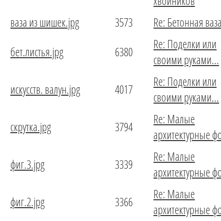
хвойников
ваза из шишек.jpg
3573
Re: Бетонная ваз
Re: Поделки или
бет.листья.jpg
6380
своими руками...
Re: Поделки или
искусств. валун.jpg
4017
своими руками...
Re: Малые
скрутка.jpg
3794
архитектурные 
Re: Малые
фиг.3.jpg
3339
архитектурные 
Re: Малые
фиг.2.jpg
3366
архитектурные 