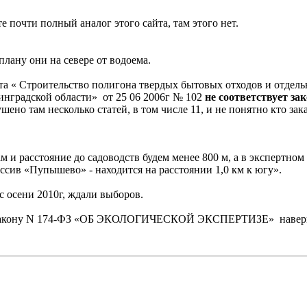
е почти полный аналог этого сайта, там этого нет.
 плану они на севере от водоема.
кта « Строительство полигона твердых бытовых отходов и отдел
нградской области» от 25 06 2006г № 102
не соответствует за
м несколько статей, в том числе 11, и не понятно кто зак
м и расстояние до садоводств будем менее 800 м, а в экспертном
ссив «Пупышево» - находится на расстоянии 1,0 км к югу».
 осени 2010г, ждали выборов.
ует закону N 174-ФЗ «ОБ ЭКОЛОГИЧЕСКОЙ ЭКСПЕРТИЗЕ» навер