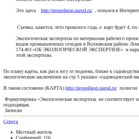
Это здесь
http://propoligon.narod.ru/
, попался в Интернет
Съемка, кажется, лето прошлого года, а карт будет 4, по
Экологическая экспертиза по материалам рабочего прое
видов промышленных отходов в Волховском районе Лени
174-ФЗ «ОБ ЭКОЛОГИЧЕСКОЙ ЭКСПЕРТИЗЕ» и нарушено та
этой экспертизы.
По плану карты, как раз к югу от водоема, ближе к садоводства
экологическом заключении на стр 5 указано «садоводческий ма
В таком состоянии (КАРТА)
http://propoligon.narod.ru/
полигон с
Формулировка «Экологическая экспертиза не соответств
подходящая.
Записан
Серега
Местный житель
Сообщений: 116