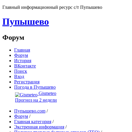
Главный информационный ресурс с/т Пупышево
Пупышево
Форум
Главная
Форум
История
ВКонтакте
Поиск
Вход
Регистрация
Погода в Пупышево
Gismeteo
Прогноз на 2 недели
Пупышево.com
/
Форум
/
Главная категория
/
Экстренная информация
/