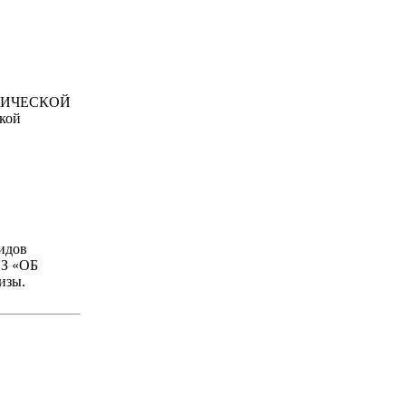
ЛОГИЧЕСКОЙ
кой
идов
ФЗ «ОБ
изы.