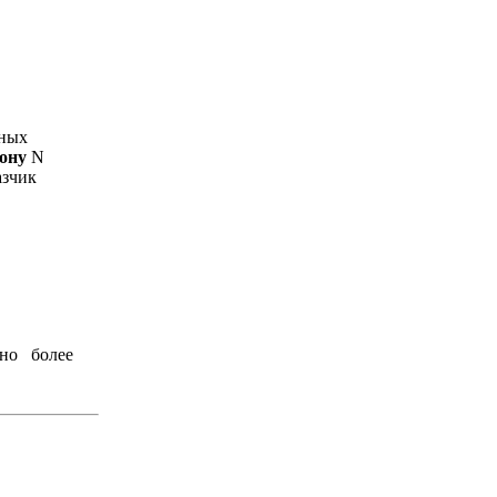
ьных
кону
N
азчик
но более