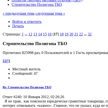
Полигон твердых бытовых отходов (ТБО)
/
Строительство Полигона ТБО
« предыдущая тема
следующая тема »
Войти и ответить
Печать
Страницы:
1
...
12
13
14
15
16
[
17
]
18
19
20
21
22
...
32
Строительство Полигона ТБО
Прочитано 825998 раз, 0 Пользователей и 1 Гость просматриваю
БИЧ
Местный житель
Сообщений: 47
Re: Строительство Полигона ТБО
Ответ #240: 10 Января 2012, 02:26:26
Я не прав, как пояснили юридически грамотные товарищи, пр
интерес отмазывать «казино». Главное, что он указал, куда не н