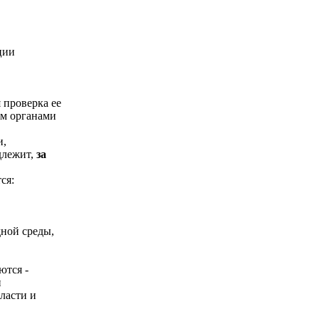
ции
 проверка ее
ым органами
и,
длежит,
за
ся:
ной среды,
ются -
и
ласти и