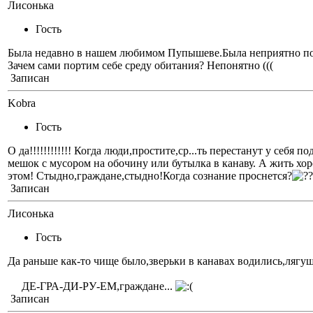
Лисонька
Гость
Была недавно в нашем любимом Пупышеве.Была неприятно пор
Зачем сами портим себе среду обитания? Непонятно (((
Записан
Kobra
Гость
О да!!!!!!!!!!!! Когда люди,простите,ср...ть перестанут у себя 
мешок с мусором на обочину или бутылка в канаву. А жить хорош
этом! Стыдно,граждане,стыдно!Когда сознание проснется?
Записан
Лисонька
Гость
Да раньше как-то чище было,зверьки в канавах водились,лягу
ДЕ-ГРА-ДИ-РУ-ЕМ,граждане...
Записан