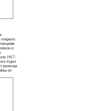
м
е открыто
станциям
ревала и
а
але 1917-
оге ездил
т разъезда
ойна не