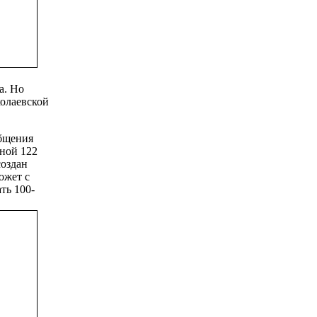
а. Но
колаевской
общения
ной 122
создан
ожет с
ть 100-