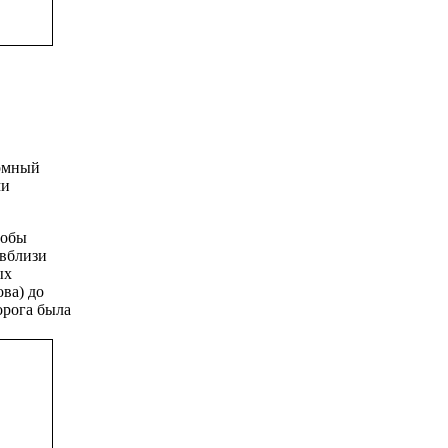
ромный
ми
тобы
 вблизи
ых
ва) до
орога была