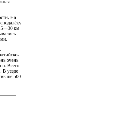
ожная
ости. На
неподалёку
 25—30 км
зывались
ами.
.
алтийско-
ень очень
на. Всего
. В уезде
 свыше 500