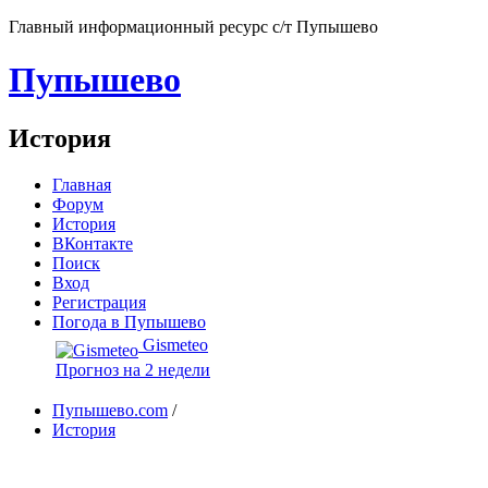
Главный информационный ресурс с/т Пупышево
Пупышево
История
Главная
Форум
История
ВКонтакте
Поиск
Вход
Регистрация
Погода в Пупышево
Gismeteo
Прогноз на 2 недели
Пупышево.com
/
История