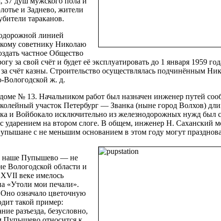
я, 37 душ мужского пола и
лотье и Заднево, жители
убители тараканов.
нодорожной линией
скому советнику Николаю
оздать частное Общество
гу за свой счёт и будет её эксплуатировать до 1 января 1959 год
и за счёт казны. Строительство осуществлялась подчинённым Ни
-Вологодской ж. д.
 доме № 13. Начальником работ был назначен инженер путей со
колейный участок Петербург — Званка (ныне город Волхов) дли
нка и Войбокало исключительно из железнодорожных нужд был 
 с ударением на втором слоге. В общем, инженер Н. Саханский м
упышане с не меньшим основанием в этом году могут празднова
ём наше Пупышево — не
е Вологодской области и
 XVII веке имелось
на «Утоли мои печали».
 Оно означало цветочную
одит такой пример:
ние разъезда, безусловно,
м Пупышево относится к