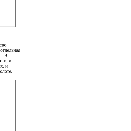
ево
 отдельная
 — 9
ств, и
х, и
олоте.