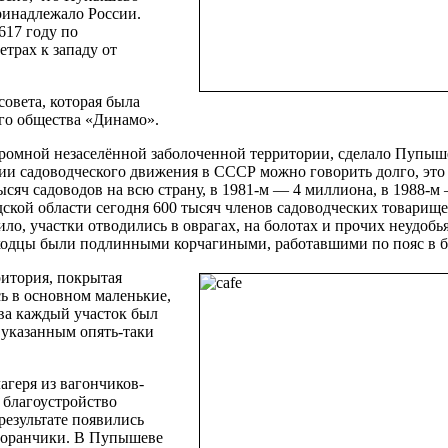
принадлежало России.
617 году по
трах к западу от
овета, которая была
го общества «Динамо».
огромной незаселённой заболоченной территории, сделало Пупыш
рии садоводческого движения в СССР можно говорить долго, это
тысяч садоводов на всю страну, в 1981-м — 4 миллиона, в 1988-м
ской области сегодня 600 тысяч членов садоводческих товарище
ло, участки отводились в оврагах, на болотах и прочих неудобья
одцы были подлинными корчагиными, работавшими по пояс в б
итория, покрытая
ь в основном маленькие,
тва каждый участок был
 указанным опять-таки
агеря из вагончиков-
а благоустройство
 результате появились
сторанчики. В Пупышеве