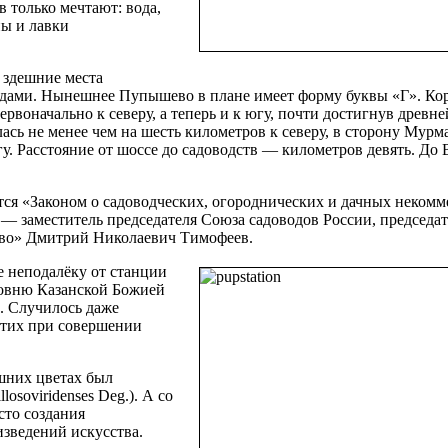
в только мечтают: вода,
ны и лавки
 здешние места
ами. Нынешнее Пупышево в плане имеет форму буквы «Г». Кор
ервоначально к северу, а теперь и к югу, почти достигнув древн
ась не менее чем на шесть километров к северу, в сторону Мурм
. Расстояние от шоссе до садоводств — километров девять. До 
ся «Законом о садоводческих, огороднических и дачных некомм
 — заместитель председателя Союза садоводов России, председат
ево» Дмитрий Николаевич Тимофеев.
е неподалёку от станции
совню Казанской Божией
. Случилось даже
стих при совершении
шних цветах был
osoviridenses Deg.). А со
сто создания
зведений искусства.