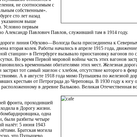
еления, не соотносимым с
альным собственным».
урге сто лет назад
в указанном выше
и. Условно первым
о Александр Павлович Павлов, служивший там в 1914 году.
ой дороги линия Обухово—Вологда была присоединена к Северны
на вторая колея. Работы начались в апреле 1915 года, движени
зной станции» в Петербурге вызывало приостановку вагонов по 
 сутки. Во время Первой мировой войны часть этих вагонов заст
тановились временными обитателями этих мест. Железная дорог
 застрял тот самый эшелон с хлебом, отсутствие которого в февр
ствиями. А в августе 1918 года мимо Пупышева по железной дор
вших крестьян от Петрограда до Череповца. В 1930 году к югу о
, расположенному в деревне Вальково. Великая Отечественная в
ией фронта, проходившей
ходила в Дорогу жизни.
х бомбардировщика, одна
и, были разбиты четыре
ый налёт: 5 июня 1943
лётами. Братская могила
есно, что Пупышево