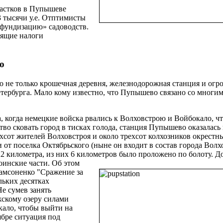
частков в Пупышеве
 тысячи у.е. Отптимисты
ифундизацию» садоводств.
тящие налоги
о
о не только крошечная деревня, железнодорожная станция и ог
етербурга. Мало кому известно, что Пупышево связано со многи
а, когда немецкие войска рвались к Волховстрою и Войбокало, ч
во сковать город в тисках голода, станция Пупышево оказалась
ухсот жителей Волховстроя и около трехсот колхозников окрестн
 от поселка Октябрьского (ныне он входит в состав города Волхо
 километра, из них 6 километров было проложено по болоту. Д
оинские части.
Об этом
Самсоненко "Сражение за
льких десятках
е сумев занять
скому озеру силами
кало, чтобы выйти на
ябре ситуация под