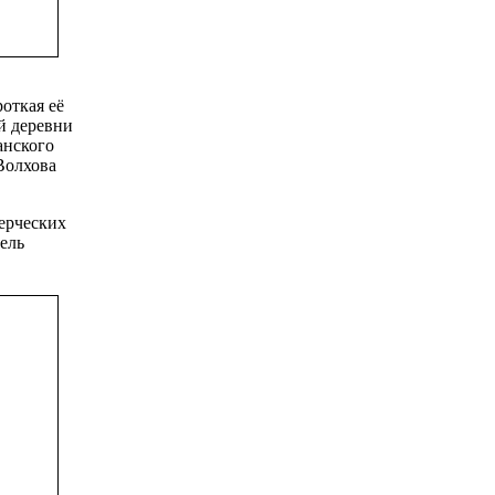
откая её
ей деревни
анского
Волхова
ерческих
ель