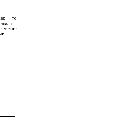
век — то
лощади
озможно,
ые