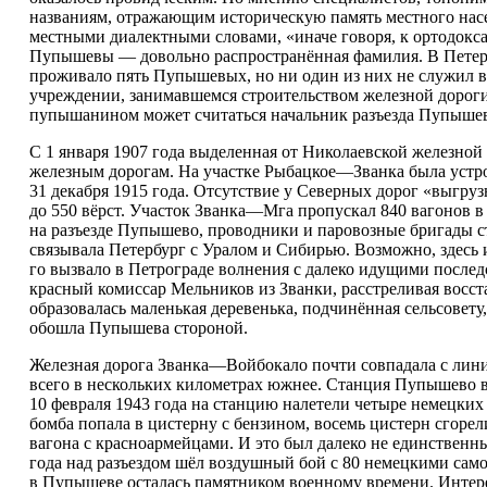
названиям, отражающим историческую память местного нас
местными диалектными словами, «иначе говоря, к ортодокс
Пупышевы — довольно распространённая фамилия. В Петерб
проживало пять Пупышевых, но ни один из них не служил 
учреждении, занимавшемся строительством железной дорог
пупышанином может считаться начальник разъезда Пупышев
С 1 января 1907 года выделенная от Николаевской железн
железным дорогам. На участке Рыбацкое—Званка была устрое
31 декабря 1915 года. Отсутствие у Северных дорог «выгру
до 550 вёрст. Участок Званка—Мга пропускал 840 вагонов в
на разъезде Пупышево, проводники и паровозные бригады с
связывала Петербург с Уралом и Сибирью. Возможно, здесь и
го вызвало в Петрограде волнения с далеко идущими послед
красный комиссар Мельников из Званки, расстреливая восста
образовалась маленькая деревенька, подчинённая сельсовету
обошла Пупышева стороной.
Железная дорога Званка—Войбокало почти совпадала с лин
всего в нескольких километрах южнее. Станция Пупышево в
10 февраля 1943 года на станцию налетели четыре немецки
бомба попала в цистерну с бензином, восемь цистерн сгорел
вагона с красноармейцами. И это был далеко не единственн
года над разъездом шёл воздушный бой с 80 немецкими само
в Пупышеве осталась памятником военному времени. Интер