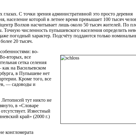
о
глазах. С точки зрения административной это просто деревня
ня, население которой в летнее время превышает 100 тысяч чело
айцентр Волхов насчитывает лишь около 50 тысяч жителей. По п
. Точную численность пупышевского населения определить нев
даже погодный характер. Подсчёту поддаются только номинальн
более 20 тысяч.
собенностями: во-
 Во-вторых, все
тельная сетка селения
 как на Васильевском
ербурга, в Пупышеве нет
ртерии. Кроме того, все
ев, — садоводы и
 Летописей тут никто не
януто, в «Словаре
 отсутствует. Известный
невский край» (2000 г.)
не конгломерата