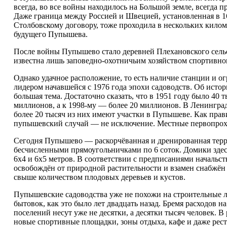
всегда, во все войны находилось на Большой земле, всегда 
Даже граница между Россией и Швецией, установленная в 1
Столбовскому договору, тоже проходила в нескольких киломе
будущего Пупышева.
После войны Пупышево стало деревней Плехановского сельс
известна лишь заповедно-охотничьим хозяйством спортивно
Однако удачное расположение, то есть наличие станции и 
лидером начавшейся с 1976 года эпохи садоводств. Об исто
большая тема. Достаточно сказать, что в 1951 году было 40 
миллионов, а к 1998-му — более 20 миллионов. В Ленинград
более 20 тысяч из них имеют участки в Пупышеве. Как прави
пупышевский случай — не исключение. Местные первопрох
Сегодня Пупышево — раскорчёванная и дренированная терр
бесчисленными прямоугольничками по 6 соток. Домики здес
6х4 и 6х5 метров. В соответствии с предписаниями начальс
освобождён от природной растительности и взамен снабжён
свыше количеством плодовых деревьев и кустов.
Пупышевские садоводства уже не похожи на строительные л
бытовок, как это было лет двадцать назад. Бремя расходов н
поселений несут уже не десятки, а десятки тысяч человек. В
новые спортивные площадки, зоны отдыха, кафе и даже ре