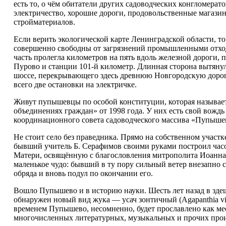
есть то, о чём обитатели других садоводческих конгломерато
электричество, хорошие дороги, продовольственные магази
стройматериалов.
Если верить экологической карте Ленинградской области, то
совершенно свободны от загрязнений промышленными отход
часть пролегла километров на пять вдоль железной дороги, п
Пурово и станции 101-й километр. Длинная сторона вытянул
шоссе, перекрывающего здесь древнюю Новгородскую дорогу
всего две остановки на электричке.
Живут пупышевцы по особой конституции, которая называет
объединениях граждан» от 1998 года. У них есть свой вождь
координационного совета садоводческого массива «Пупыш
Не стоит село без праведника. Прямо на собственном участк
бывший учитель Б. Серафимов своими руками построил ча
Матери, освящённую с благословления митрополита Иоанна
маленькое чудо: бывший в ту пору сильный ветер внезапно 
обряда и вновь подул по окончании его.
Вошло Пупышево и в историю науки. Шесть лет назад в зде
обнаружен новый вид жука — усач зонтичный (Agapanthia vill
временем Пупышево, несомненно, будет прославлено как ме
многочисленных литературных, музыкальных и прочих прои