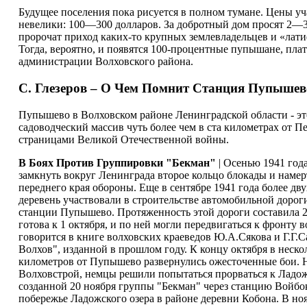
Будущее поселения пока рисуется в полном тумане. Цены у
невелики: 100—300 долларов. За добротный дом просят 2—3
пророчат приход каких-то крупных землевладельцев и «лат
Тогда, вероятно, и появятся 100-процентные пупышане, пла
администрации Волховского района.
С. Глезеров – О Чем Помнит Станция Пупышев
Пупышево в Волховском районе Ленинградской области - эт
садоводческий массив чуть более чем в ста километрах от П
страницами Великой Отечественной войны.
В Боях Против Группировки "Бекман"
| Осенью 1941 год
замкнуть вокруг Ленинграда второе кольцо блокады и намерт
переднего края обороны. Еще в сентябре 1941 года более дв
деревень участвовали в строительстве автомобильной дороги
станции Пупышево. Протяженность этой дороги составила 22
готова к 1 октября, и по ней могли передвигаться к фронту в
говорится в книге волховских краеведов Ю.А.Сякова и Г.Г.
Волхов", изданной в прошлом году. К концу октября в неско
километров от Пупышево развернулись ожесточенные бои. Н
Волховстрой, немцы решили попытаться прорваться к Ладож
созданной 20 ноября группы "Бекман" через станцию Войбо
побережье Ладожского озера в районе деревни Кобона. В но