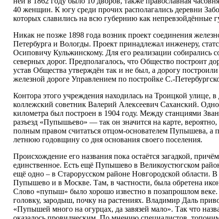
ней в 1862 году было 10 дворов, также православная часовн
40 женщин. К югу среди прочих располагались деревни Забо
которых славились на всю губернию как непревзойдённые г
Никак не позже 1898 года возник проект соединения желез
Петербурга и Вологды. Проект принадлежал инженеру, стат
Осиповичу Кульжинскому. Для его реализации собирались с
северных дорог. Предполагалось, что Общество построит доро
устав Общества утверждён так и не был, а дорогу построил
железной дороге Управлением по постройке С.-Петербургско
Контора этого учреждения находилась на Троицкой улице, в
коллежский советник Валерий Алексеевич Саханский. Одно
километра был построен в 1904 году. Между станциями Зва
разъезд «Пупышьево» — так он значится на карте, вероятно,
полным правом считаться отцом-основателем Пупышева, а п
летнюю годовщину со дня основания своего поселения.
Происхождение его названия пока остаётся загадкой, прич
единственное. Есть ещё Пупышево в Великоустюгском район
ещё одно – в Старорусском районе Новгородской области. В
Пупышево и в Москве. Там, в частности, была обретена ико
Слово «пупыш» было хорошо известно в позапрошлом веке.
головку, зародыш, почку на растениях. Владимир Даль прив
«Пупышей много на огурцах, да завязей мало». Так что назва
оказалось провидческим. По мнению специалистов, топони