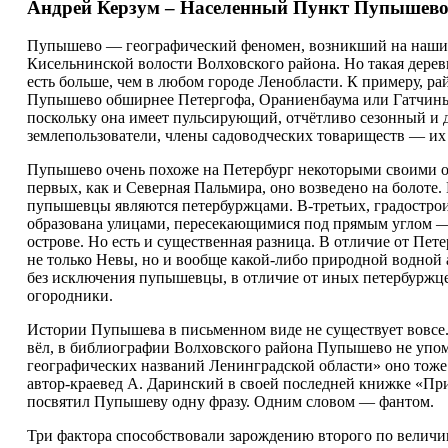
Андрей Керзум – Населенный Пункт Пупышев
Пупышево — географический феномен, возникший на наших 
Кисельнинской волости Волховского района. Но такая дерев
есть больше, чем в любом городе Ленобласти. К примеру, р
Пупышево обширнее Петергофа, Ораниенбаума или Гатчины
поскольку она имеет пульсирующий, отчётливо сезонный и 
землепользователи, члены садоводческих товариществ — их 
Пупышево очень похоже на Петербург некоторыми своими о
первых, как и Северная Пальмира, оно возведено на болоте.
пупышевцы являются петербуржцами. В-третьих, градострои
образована улицами, пересекающимися под прямым углом —
острове. Но есть и существенная разница. В отличие от Пет
не только Невы, но и вообще какой-либо природной водной а
без исключения пупышевцы, в отличие от иных петербуржц
огородники.
Истории Пупышева в письменном виде не существует вовсе.
вёл, в библиографии Волховского района Пупышево не упом
географических названий Ленинградской области» оно тоже
автор-краевед А. Даринский в своей последней книжке «При
посвятил Пупышеву одну фразу. Одним словом — фантом.
Три фактора способствовали зарождению второго по величи