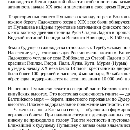
садоводств в Ленинградской области: особенности так наз
активность начала XX века и знаменитая в свое время Про
Территория нынешнего Пупышева к западу от реки Волхов и 
южном берегу Ладожского озера в XIX веке были обнаружены
от Пупышева найдены грунтовые могильники финского посел
к юго-востоку древняя столица Руси Старая Ладога в прошло
Водской пятиной Господина Великого Новгорода. К 1500 год
Земли будущего садоводства относилась к Теребужскому пог
Население уезда считалось для России очень плотным. Впроч
Ладожского уступа от села Войбокало до Старой Ладоги в 
красивы: Гнилки, Гнори, Пали, Лужа, Кути, Мурма (Нурма), 
в уезде к началу XX века было 18 тысяч крестьянских дворо
было более 100 церквей и часовен, 4 монастыря, 30 кабаков
вёрст, едва поддерживается на ассигнования в 10 000 руб. 
Нынешнее Пупышево лежит в северной части Волховского п
кипуйских высотах. Это восточная оконечность глинта — др
Балтийского моря — берега, известного горожанам по Дуде
высотам. Плоское водораздельное положение местности, с к
— Чаженка на юг и Елена на север, — обусловило формиро
верхового болота. При наличии соседних дренированных тер
никому не приходило в голову. Так эта местность и пустовал
Ближайшей к будущему Пупышеву с запада была владельческ