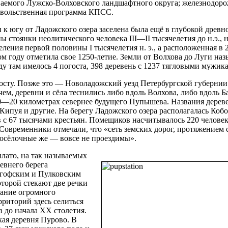
ываемого Лужско-Волховского ландшафтного округа; железнодор
довольственная программа КПСС.
к югу от Ладожского озера заселена была ещё в глубокой древн
 стоянки неолитического человека III—II тысячелетия до н.э., 
ения первой половины I тысячелетия н. э., а расположенная в
м году отметила свое 1250-летие. Земли от Волхова до Луги на
у там имелось 4 погоста, 398 деревень с 1237 тягловыми мужик
осту. Позже это — Новоладожский уезд Петербургской губернии
ем, деревни и сёла теснились либо вдоль Волхова, либо вдоль Б
10—20 километрах севернее будущего Пупышева. Названия дерев
Кипуя и другие. На берегу Ладожского озера располагалась Кобо
в с 67 тысячами крестьян. Помещиков насчитывалось 220 человек
. Современники отмечали, что «сеть земских дорог, протяжением
просёлочные же — вовсе не проездимы».
лато, на так называемых
евнего берега
ргофским и Пулковским
оторой стекают две речки
вание огромного
риторий здесь селиться
а до начала XX столетия.
ая деревня Пурово. В