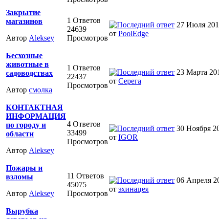
Закрытие
1 Ответов
магазинов
27 Июля 2015
24639
от
PoolEdge
Автор
Aleksey
Просмотров
Бесхозные
животные в
1 Ответов
23 Марта 201
садоводствах
22437
от
Серега
Просмотров
Автор
смолка
КОНТАКТНАЯ
ИНФОРМАЦИЯ
4 Ответов
по городу и
30 Ноября 20
33499
области
от
IGOR
Просмотров
Автор
Aleksey
Пожары и
11 Ответов
взломы
06 Апреля 20
45075
от
эхинацея
Автор
Aleksey
Просмотров
Вырубка