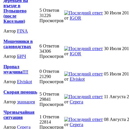
деревьев на
въезде в
5 Ответов
Пупышево
30 Июля 2011
31226
(после
от
IGOR
Просмотров
Кисельни)
Автор
FINA
Мошенники в
6 Ответов
садоводствах
30 Июля 2011
34306
от
IGOR
Автор
БИЧ
Просмотров
Пропал
0 Ответов
мужчина!!!!
05 Июля 2011
21290
от
Elviskot
Автор
Elviskot
Просмотров
Скорая помощь
5 Ответов
11 Августа 2
29841
Автор
эхинацея
от
Серега
Просмотров
Чрезвычайная
1 Ответов
ситуация
08 Августа 2
22814
от
Серега
Автор
Серега
Просмотров