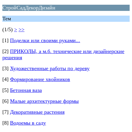
СтройСадДекорДизайн
Тем
(1/5)
>
>>
[1]
Поделки или своими руками...
[2]
ПРИКОЛЫ, а м.б. технические или дизайнерские
решения
[3]
Художественные работы по дереву
[4]
Формирование хвойников
[5]
Бетонная ваза
[6]
Малые архитектурные формы
[7]
Декоративные растения
[8]
Водоемы в саду