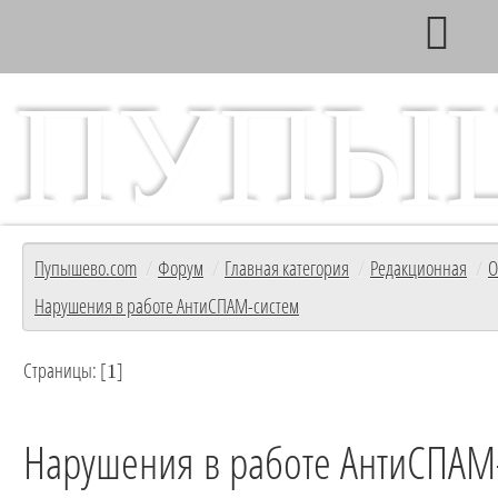
ПУПЫ
Главный информационный ресурс с/т Пупышево
Форум
Пупышево.com
/
Форум
/
Главная категория
/
Редакционная
/
О
Нарушения в работе АнтиСПАМ-систем
Страницы: [
]
1
Нарушения в работе АнтиСПАМ