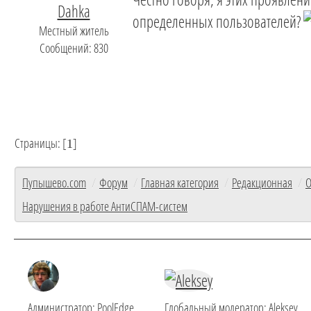
Dahka
определенных пользователей?
Местный житель
Сообщений: 830
Страницы: [
]
1
Пупышево.com
/
Форум
/
Главная категория
/
Редакционная
/
О
Нарушения в работе АнтиСПАМ-систем
Администратор:
PoolEdge
Глобальный модератор:
Aleksey