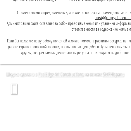
C пожеланиями и предложениями, а также по вопросам размещения матери
post@pupyshevo.c
Администрация сайта оставляет за собой право изменения или удаления информаци
ответственности за содержание коммен
Если Вы находите нашу работу полезной и хотите помочь в развитии ресурса, напи
работе куратор новостной колонки, постоянно находящийся в Пупышево хотя бы в л
другим, вся рекламная деятельность ресурса производится на доброволь
Шкурка сделана в
PoolEdge Art Constructions
на основе
SMFHispano