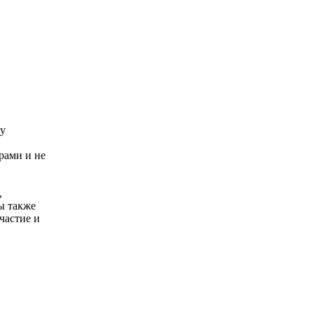
су
рами и не
,
ы также
частие и