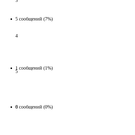
3
5 сообщений (7%)
4
1 сообщений (1%)
5
0 сообщений (0%)
6