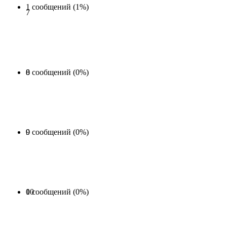
1 сообщений (1%)
7
0 сообщений (0%)
8
0 сообщений (0%)
9
0 сообщений (0%)
10