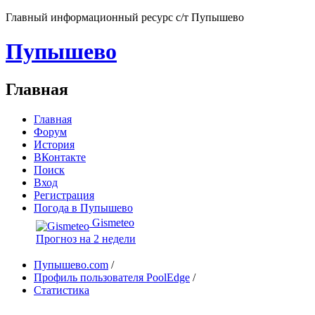
Главный информационный ресурс с/т Пупышево
Пупышево
Главная
Главная
Форум
История
ВКонтакте
Поиск
Вход
Регистрация
Погода в Пупышево
Gismeteo
Прогноз на 2 недели
Пупышево.com
/
Профиль пользователя PoolEdge
/
Статистика