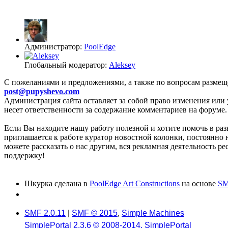
Администратор:
PoolEdge
Глобальный модератор:
Aleksey
C пожеланиями и предложениями, а также по вопросам размещ
post@pupyshevo.com
Администрация сайта оставляет за собой право изменения или 
несет ответственности за содержание комментариев на форуме.
Если Вы находите нашу работу полезной и хотите помочь в раз
приглашается к работе куратор новостной колонки, постоянно 
можете рассказать о нас другим, вся рекламная деятельность р
поддержку!
Шкурка сделана в
PoolEdge Art Constructions
на основе
SM
SMF 2.0.11
|
SMF © 2015
,
Simple Machines
SimplePortal 2.3.6 © 2008-2014, SimplePortal