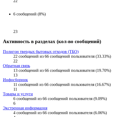
22
6 сообщений (8%)
23
Активность в разделах (кол-во сообщений)
Полигон твердых бытовых отходов (ТБО)
22 сообщений из 66 сообщений пользователя (33.33%)
22
Обратная связь
13 сообщений из 66 сообщений пользователя (19.70%)
13
Инфосборник
11 сообщений из 66 сообщений пользователя (16.67%)
11
Товары и услуги
6 сообщений из 66 сообщений пользователя (9.09%)
6
Экстренная информация
4 сообщений из 66 сообщений пользователя (6.06%)