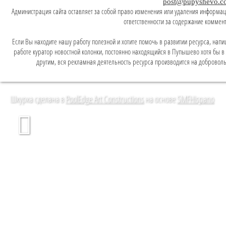
post@pupyshevo.c
Администрация сайта оставляет за собой право изменения или удаления информаци
ответственности за содержание коммен
Если Вы находите нашу работу полезной и хотите помочь в развитии ресурса, напи
работе куратор новостной колонки, постоянно находящийся в Пупышево хотя бы в л
другим, вся рекламная деятельность ресурса производится на доброволь
Шкурка сделана в
PoolEdge Art Constructions
на основе
SMFHispano