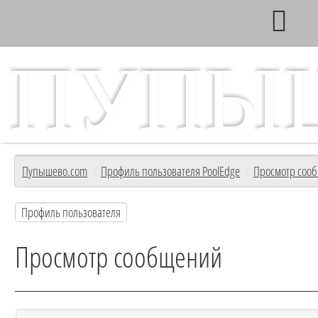
ПУПЫ
Главный информационный ресурс с/т Пупышево
Главная
Пупышево.com
/
Профиль пользователя PoolEdge
/
Просмотр соо
Профиль пользователя
Просмотр сообщений